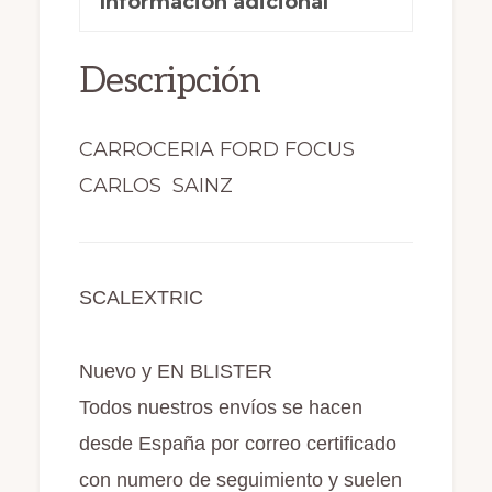
BLISTER
Información adicional
o
o
ti
(144)
o
n
r
cantidad
Descripción
k
CARROCERIA FORD FOCUS
CARLOS SAINZ
SCALEXTRIC
Nuevo y EN BLISTER
Todos nuestros envíos se hacen
desde España por correo certificado
con numero de seguimiento y suelen