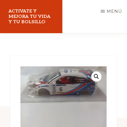
Saltar
ACTIVATE Y
MENÚ
al
MEJORA TU VIDA
Y TU BOLSILLO
contenido
principal
Mejora
tu
vida
y
tu
bolsillo