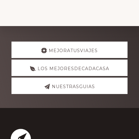
Explore
MEJORATUSVIAJES
more
LOS MEJORESDECADACASA
NUESTRASGUIAS