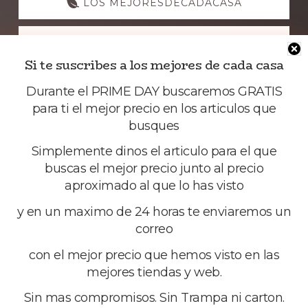
LOS MEJORESDECADACASA
NUESTRASGUIAS
Si te suscribes a los mejores de cada casa
Durante el PRIME DAY buscaremos GRATIS
para ti el mejor precio en los articulos que
busques
Simplemente dinos el articulo para el que
buscas el mejor precio junto al precio
aproximado al que lo has visto
Footer
La comunidad del mejor precio
y en un maximo de 24 horas te enviaremos un
correo
Una web de grupomega iberia sl
con el mejor precio que hemos visto en las
Desde España al mundo
mejores tiendas y web.
email:elconseguidor.eu@gmail.com
Sin mas compromisos. Sin Trampa ni carton.