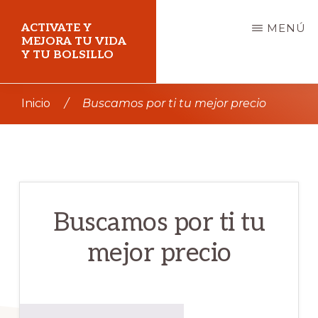
Saltar
ACTIVATE Y
MENÚ
al
MEJORA TU VIDA
Y TU BOLSILLO
contenido
principal
Mejora
Inicio
/
Buscamos por ti tu mejor precio
tu
vida
y
tu
bolsillo
Buscamos por ti tu
mejor precio