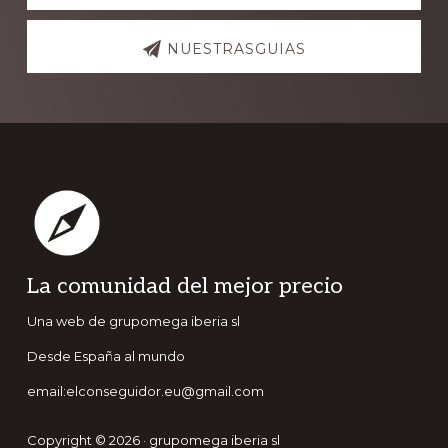
NUESTRASGUIAS
Footer
La comunidad del mejor precio
Una web de grupomega iberia sl
Desde España al mundo
email:elconseguidor.eu@gmail.com
Copyright © 2026 · grupomega iberia sl