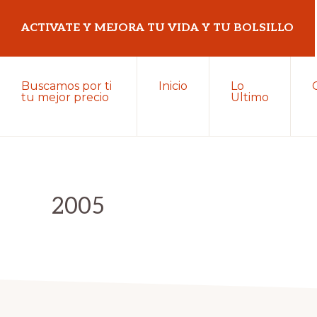
Saltar
Saltar
ACTIVATE Y MEJORA TU VIDA Y TU BOLSILLO
a
al
la
contenido
Mejora
navegación
principal
Buscamos por ti
Inicio
Lo
tu
tu mejor precio
Ultimo
principal
vida
y
tu
bolsillo
2005