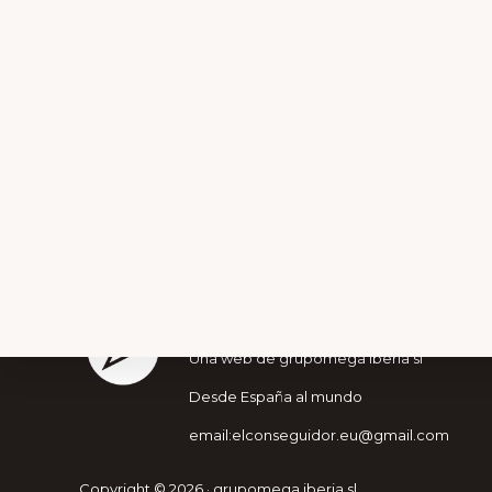
Footer
La comunidad del mejor pr
Una web de grupomega iberia sl
Desde España al mundo
Explore
email:elconseguidor.eu@gmail.com
MEJORATUSV
more
Copyright © 2026 · grupomega iberia sl