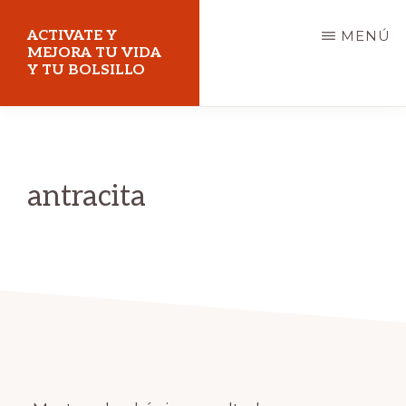
Saltar
ACTIVATE Y
MENÚ
al
MEJORA TU VIDA
Y TU BOLSILLO
contenido
principal
Mejora
tu
vida
antracita
y
tu
bolsillo