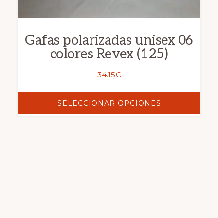
en
la
página
Gafas polarizadas unisex 06
de
colores Revex (125)
producto
34.15
€
SELECCIONAR OPCIONES