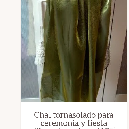
pueden
elegir
en
la
página
de
producto
Chal tornasolado para
ceremonia y fiesta