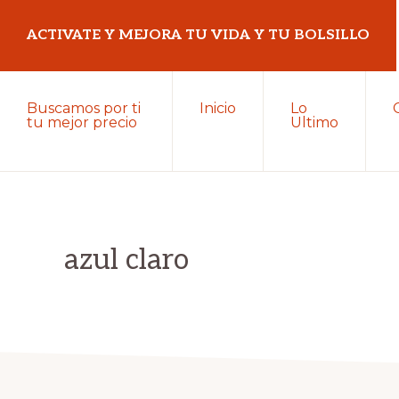
Saltar
Saltar
ACTIVATE Y MEJORA TU VIDA Y TU BOLSILLO
a
al
la
contenido
Mejora
navegación
principal
Buscamos por ti
Inicio
Lo
tu
tu mejor precio
Ultimo
principal
vida
y
tu
bolsillo
azul claro