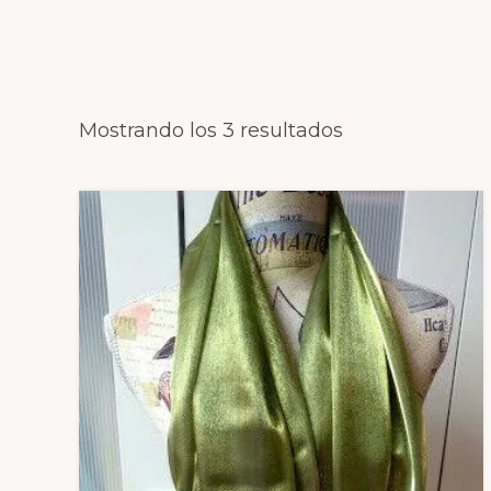
Mostrando los 3 resultados
Este
producto
tiene
múltiples
variantes.
Las
opciones
se