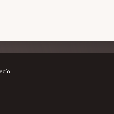
IAJES
LOS MEJORESDECADACASA
ecio