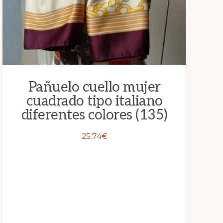
pueden
elegir
en
la
página
de
Pañuelo cuello mujer
cuadrado tipo italiano
producto
diferentes colores (135)
25.74
€