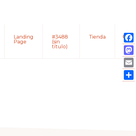
Sho
Landing
#3488
Tienda
Sear
Page
(sin
título)
Fac
Mas
Ema
Com