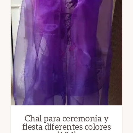
en
la
página
de
producto
Chal para ceremonia y
fiesta diferentes colores