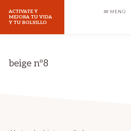
Saltar
ACTIVATE Y
MENÚ
al
MEJORA TU VIDA
Y TU BOLSILLO
contenido
principal
Mejora
tu
vida
beige nº8
y
tu
bolsillo