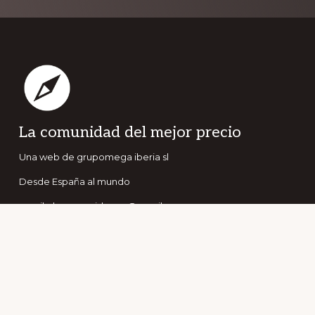
Footer
La comunidad del mejor precio
Una web de grupomega iberia sl
Desde España al mundo
email:elconseguidor.eu@gmail.com
Copyright © 2026 · grupomega iberia sl
Suscríbete a nuestro boletín