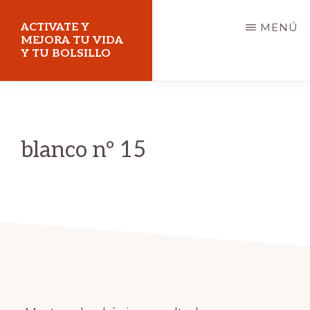
Saltar
ACTIVATE Y
MENÚ
al
MEJORA TU VIDA
Y TU BOLSILLO
contenido
principal
Mejora
tu
vida
blanco nº 15
y
tu
bolsillo