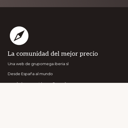
Footer
La comunidad del mejor precio
Una web de grupomega iberia sl
Desde España al mundo
email:elconseguidor.eu@gmail.com
Copyright © 2026 · grupomega iberia sl
Suscríbete a nuestro boletín