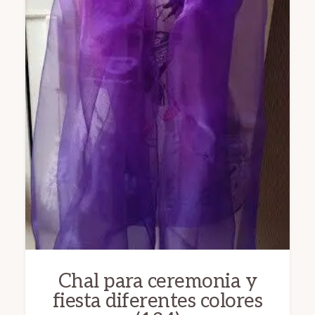
en
la
página
de
producto
Chal para ceremonia y
fiesta diferentes colores