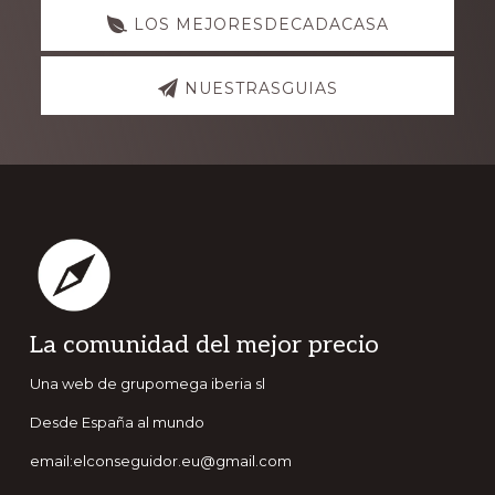
LOS MEJORESDECADACASA
NUESTRASGUIAS
Footer
La comunidad del mejor precio
Una web de grupomega iberia sl
Desde España al mundo
email:elconseguidor.eu@gmail.com