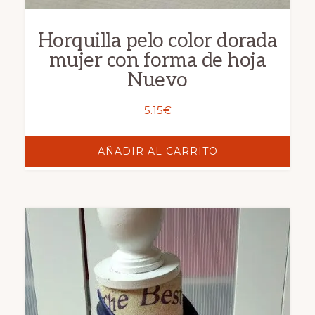
Horquilla pelo color dorada
mujer con forma de hoja
Nuevo
5.15
€
AÑADIR AL CARRITO
Este
producto
tiene
múltiples
variantes.