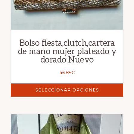
en
la
página
de
producto
Bolso fiesta,clutch,cartera
de mano mujer plateado y
dorado Nuevo
46.85
€
SELECCIONAR OPCIONES
Este
producto