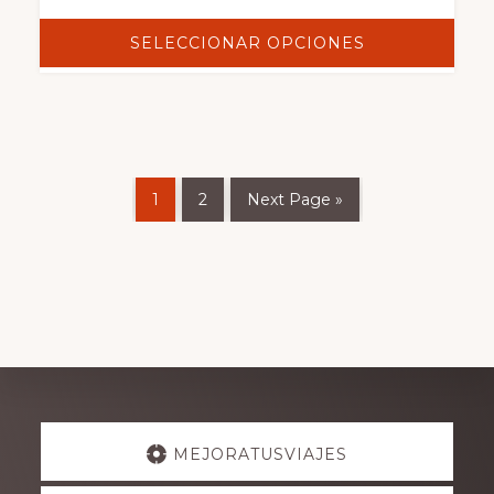
SELECCIONAR OPCIONES
1
2
Next Page »
Explore
MEJORATUSVIAJES
more