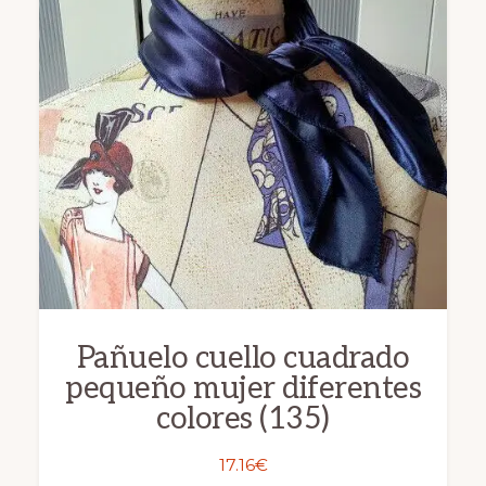
Las
opciones
se
pueden
elegir
en
la
página
de
producto
Pañuelo cuello cuadrado
pequeño mujer diferentes
colores (135)
17.16
€