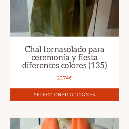
Chal tornasolado para
ceremonia y fiesta
diferentes colores (135)
25.74
€
SELECCIONAR OPCIONES
Este