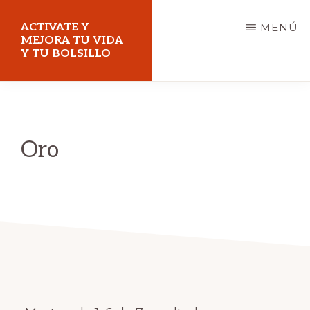
Saltar
ACTIVATE Y
MENÚ
al
MEJORA TU VIDA
Y TU BOLSILLO
contenido
principal
Mejora
tu
vida
Oro
y
tu
bolsillo