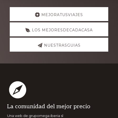
Explore
MEJORATUSVIAJES
more
LOS MEJORESDECADACASA
NUESTRASGUIAS
Footer
La comunidad del mejor precio
Una web de grupomega iberia sl