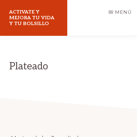
Saltar
ACTIVATE Y
MENÚ
al
MEJORA TU VIDA
Y TU BOLSILLO
contenido
principal
Mejora
tu
vida
Plateado
y
tu
bolsillo