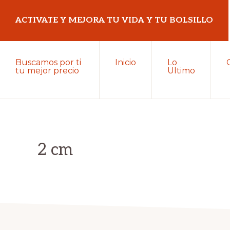
Saltar
Saltar
ACTIVATE Y MEJORA TU VIDA Y TU BOLSILLO
a
al
la
contenido
Mejora
navegación
principal
Buscamos por ti
Inicio
Lo
tu
tu mejor precio
Ultimo
principal
vida
y
tu
bolsillo
2 cm