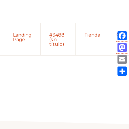
Sho
Landing
#3488
Tienda
Sear
Page
(sin
título)
Fac
Mas
Ema
Com