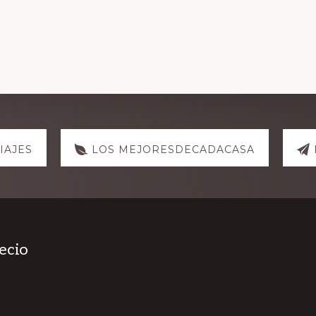
IAJES
LOS MEJORESDECADACASA
ecio