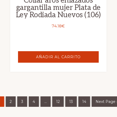
Collar aros enlazados
gargantilla mujer Plata de
Ley Rodiada Nuevos (106)
74.18
€
AÑADIR AL CARRITO
1
2
3
4
…
12
13
14
Next Page 