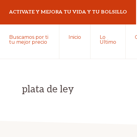
Saltar
Saltar
ACTIVATE Y MEJORA TU VIDA Y TU BOLSILLO
a
al
la
contenido
Mejora
navegación
principal
Buscamos por ti
Inicio
Lo
tu
tu mejor precio
Ultimo
principal
vida
y
tu
bolsillo
plata de ley