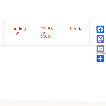
Sho
Landing
#3488
Tienda
Sear
Page
(sin
título)
Fac
Mas
Ema
Com