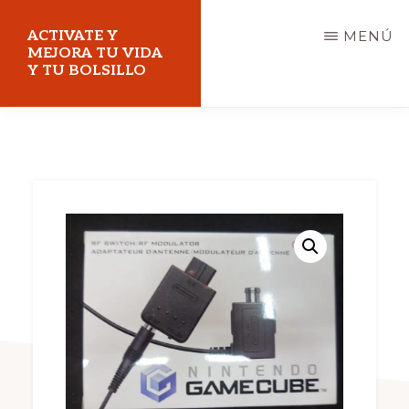
Saltar
ACTIVATE Y
MENÚ
al
MEJORA TU VIDA
Y TU BOLSILLO
contenido
principal
Mejora
tu
vida
y
tu
bolsillo