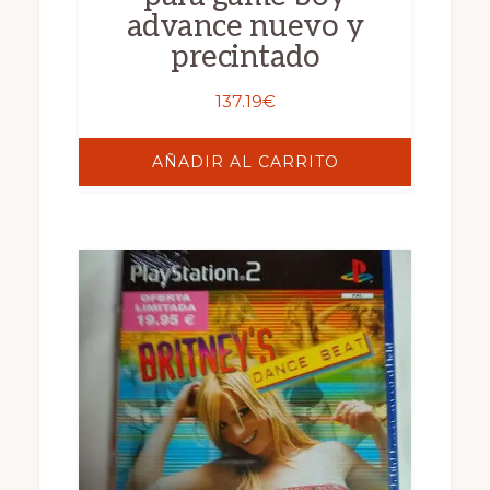
advance nuevo y
precintado
137.19
€
AÑADIR AL CARRITO