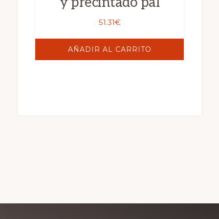
y precintado pal
51.31
€
AÑADIR AL CARRITO