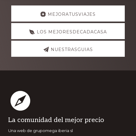
Explore
MEJORATUSVIAJES
more
LOS MEJORESDECADACASA
NUESTRASGUIAS
Footer
La comunidad del mejor precio
Una web de grupomega iberia sl