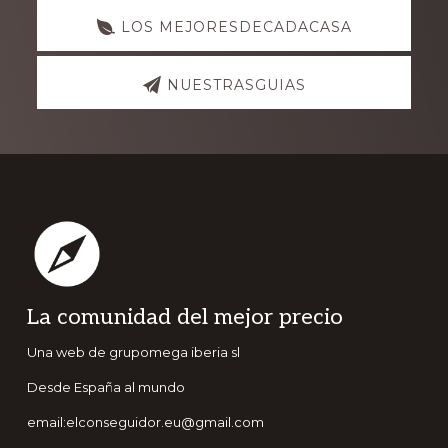
LOS MEJORESDECADACASA
NUESTRASGUIAS
Footer
La comunidad del mejor precio
Una web de grupomega iberia sl
Desde España al mundo
email:elconseguidor.eu@gmail.com