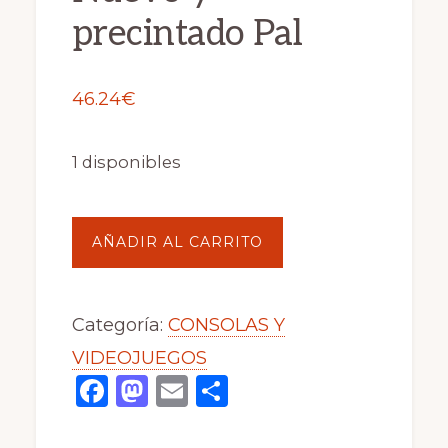
precintado Pal
46.24
€
1 disponibles
Bombastic
AÑADIR AL CARRITO
PS2
Nuevo
Categoría:
CONSOLAS Y
y
VIDEOJUEGOS
precintado
F
M
E
C
Pal
a
a
m
o
cantidad