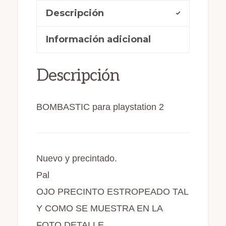
c
st
ai
m
Descripción
e
o
l
p
b
d
ar
Información adicional
o
o
ti
o
n
r
Descripción
k
BOMBASTIC para playstation 2
Nuevo y precintado.
Pal
OJO PRECINTO ESTROPEADO TAL
Y COMO SE MUESTRA EN LA
FOTO DETALLE