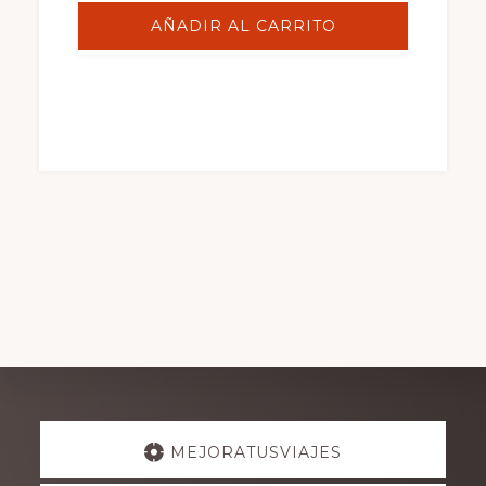
AÑADIR AL CARRITO
Explore
MEJORATUSVIAJES
more