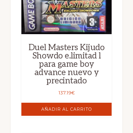
Duel Masters Kijudo
Showdo e.limitad l
para game boy
advance nuevo y
precintado
137.19
€
AÑADIR AL CARRITO