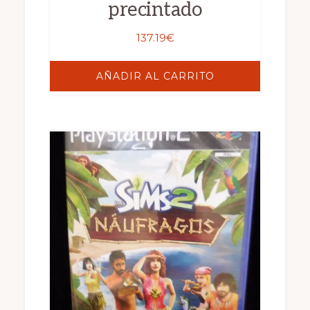
precintado
137.19
€
AÑADIR AL CARRITO