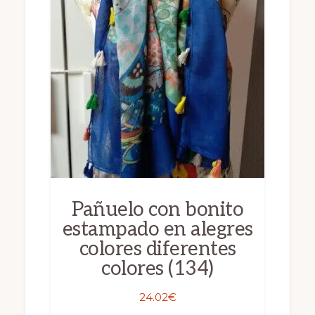
opciones
se
pueden
elegir
en
la
página
de
producto
Pañuelo con bonito
estampado en alegres
colores diferentes
colores (134)
24.02
€