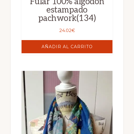
Fular 100% algodon
estampado
pachwork(134)
24.02
€
AÑADIR AL CARRITO
Este
producto
tiene
múltiples
variantes.
Las