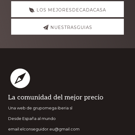
LOS MEJORESDECADACASA
NUESTRASGUIAS
Footer
La comunidad del mejor precio
Una web de grupomega iberia sl
Desde España al mundo
email:elconseguidor.eu@gmail.com