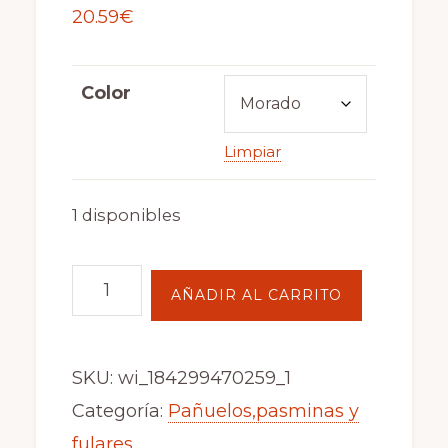
20.59
€
Color
Limpiar
1 disponibles
Fular-
AÑADIR AL CARRITO
Pareo
con
SKU:
wi_184299470259_1
bonito
Categoría:
Pañuelos,pasminas y
estampado
fulares
en