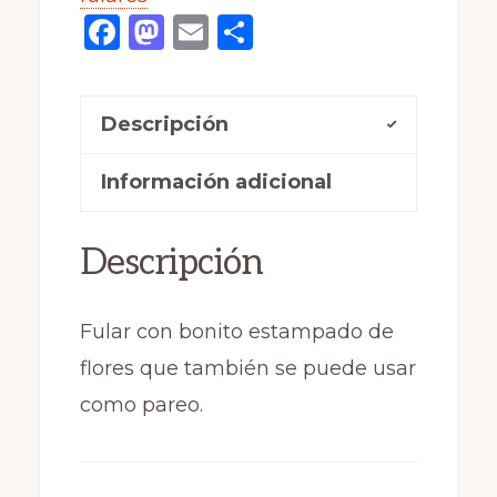
F
M
E
C
alegres
a
a
m
o
colores
c
st
ai
m
diferentes
Descripción
e
o
l
p
colores
b
d
ar
(134)
Información adicional
o
o
ti
cantidad
o
n
r
Descripción
k
Fular con bonito estampado de
flores que también se puede usar
como pareo.