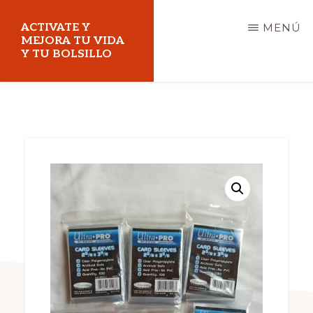
Saltar
ACTIVATE Y
MENÚ
al
MEJORA TU VIDA
Y TU BOLSILLO
contenido
principal
Mejora
tu
vida
y
tu
bolsillo