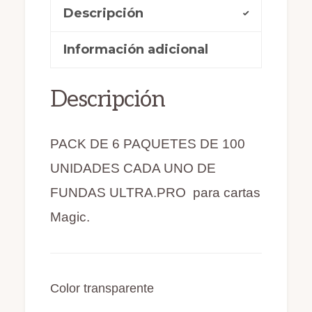
100
Descripción
e
o
l
p
UNIDADES
b
d
ar
CADA
Información adicional
o
o
ti
UNO
o
n
r
TRANSPARENTES
Descripción
k
(155)
cantidad
PACK DE 6 PAQUETES DE 100
UNIDADES CADA UNO DE
FUNDAS ULTRA.PRO para cartas
Magic.
Color transparente