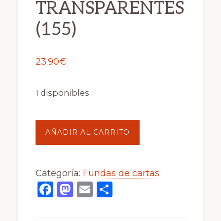
TRANSPARENTES
(155)
23.90
€
1 disponibles
FUNDAS
AÑADIR AL CARRITO
ULTRA
PRO
Categoría:
Fundas de cartas
PACK
F
M
E
C
6
a
a
m
o
PAQUETES
c
st
ai
m