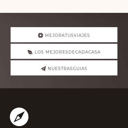
Explore
MEJORATUSVIAJES
more
LOS MEJORESDECADACASA
NUESTRASGUIAS