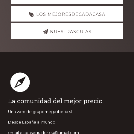
more
LOS MEJORESDECADACASA
NUESTRASGUIAS
Footer
La comunidad del mejor precio
Una web de grupomega iberia sl
Desde España al mundo
email:elconseguidor.eu@gmail.com