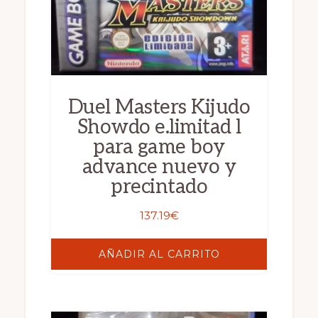
Duel Masters Kijudo
Showdo e.limitad l
para game boy
advance nuevo y
precintado
137.19
€
AÑADIR AL CARRITO