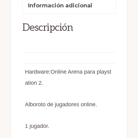
b
d
ar
Información adicional
o
o
ti
o
n
r
Descripción
k
Hardware:Online Arena para playst
ation 2.
Alboroto de jugadores online.
1 jugador.