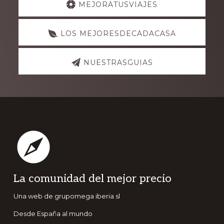
MEJORATUSVIAJES
more
LOS MEJORESDECADACASA
NUESTRASGUIAS
Footer
La comunidad del mejor precio
Una web de grupomega iberia sl
Desde España al mundo