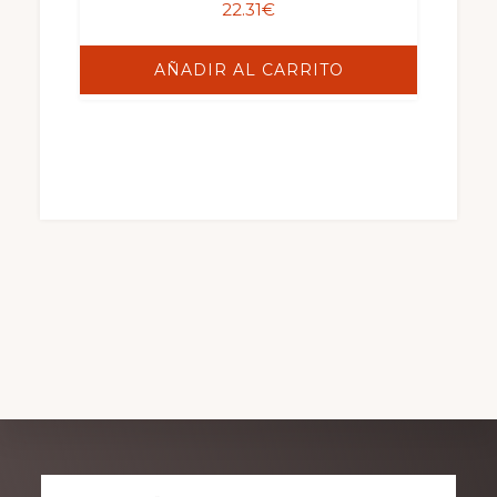
22.31
€
AÑADIR AL CARRITO
Explore