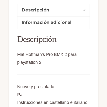
c
st
ai
m
2
Descripción
e
o
l
p
Nuevo
b
d
ar
y
Información adicional
o
o
ti
precintado
o
n
r
Pal
Descripción
k
cantidad
Mat Hoffman’s Pro BMX 2 para
playstation 2
Nuevo y precintado.
Pal
Instrucciones en castellano e italiano