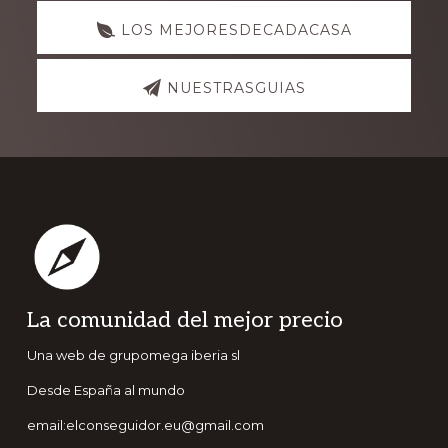
LOS MEJORESDECADACASA
NUESTRASGUIAS
Footer
La comunidad del mejor precio
Una web de grupomega iberia sl
Desde España al mundo
email:elconseguidor.eu@gmail.com