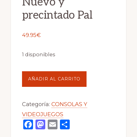
Nuevo y
precintado Pal
49.95
€
1 disponibles
Mat
AÑADIR AL CARRITO
Hoffman's
Pro
Categoría:
CONSOLAS Y
MBX
VIDEOJUEGOS
2
F
M
E
C
para
a
a
m
o
playstation