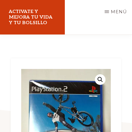
Saltar
ACTIVATE Y
MENÚ
al
MEJORA TU VIDA
Y TU BOLSILLO
contenido
principal
Mejora
tu
vida
y
tu
bolsillo