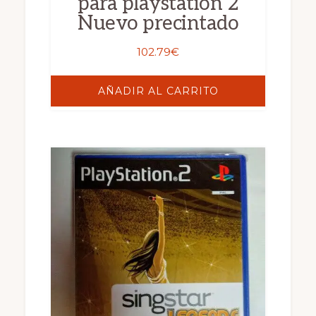
para playstation 2
Nuevo precintado
102.79
€
AÑADIR AL CARRITO