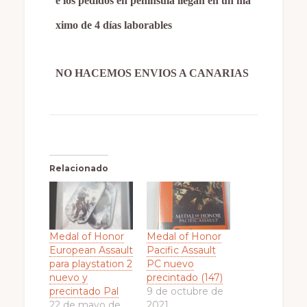
e los pedidos en península llegan en un má
ximo de 4 días laborables
NO HACEMOS ENVIOS A CANARIAS
Relacionado
Medal of Honor
Medal of Honor
European Assault
Pacific Assault
para playstation 2
PC nuevo
nuevo y
precintado (147)
precintado Pal
9 de octubre de
22 de mayo de
2021