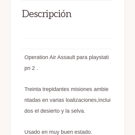
o
n
r
Descripción
k
Operation Air Assault para playstati
pn 2 .
Treinta trepidantes misiones ambie
ntadas en varias loalizaciones,inclui
dos el desierto y la selva.
Usado en muy buen estado.