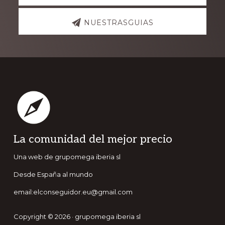
NUESTRASGUIAS
Footer
La comunidad del mejor precio
Una web de grupomega iberia sl
Desde España al mundo
email:elconseguidor.eu@gmail.com
Copyright © 2026 · grupomega iberia sl