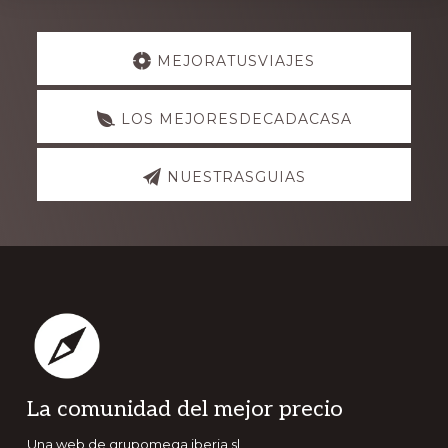
Explore
MEJORATUSVIAJES
more
LOS MEJORESDECADACASA
NUESTRASGUIAS
Footer
La comunidad del mejor precio
Una web de grupomega iberia sl