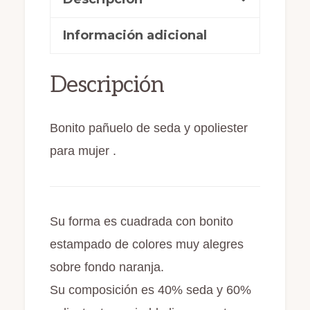
e
o
l
p
(135)
b
d
ar
cantidad
Información adicional
o
o
ti
o
n
r
Descripción
k
Bonito pañuelo de seda y opoliester
para mujer .
Su forma es cuadrada con bonito
estampado de colores muy alegres
sobre fondo naranja.
Su composición es 40% seda y 60%