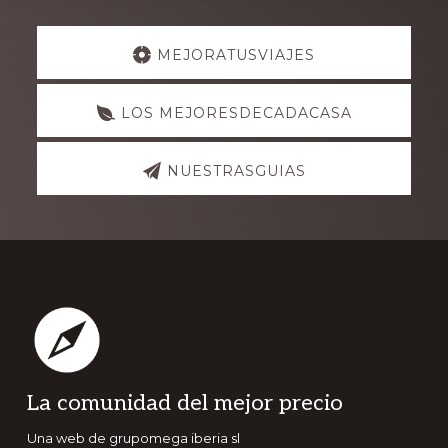
Explore
MEJORATUSVIAJES
more
LOS MEJORESDECADACASA
NUESTRASGUIAS
Footer
La comunidad del mejor precio
Una web de grupomega iberia sl