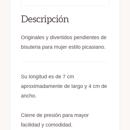
o
o
ti
cantidad
o
n
r
Descripción
k
Originales y divertidos pendientes de
bisuteria para mujer estilo picasiano.
Su longitud es de 7 cm
aproximadamente de largo y 4 cm de
ancho.
Cierre de presión para mayor
facilidad y comodidad.