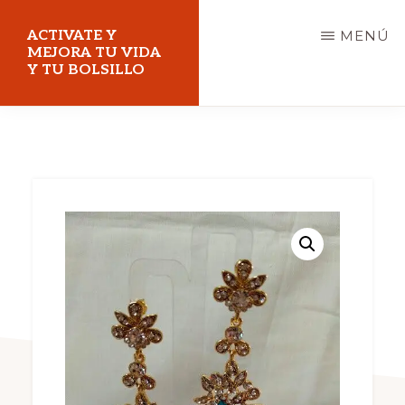
Saltar
ACTIVATE Y
MENÚ
al
MEJORA TU VIDA
Y TU BOLSILLO
contenido
principal
Mejora
tu
vida
y
tu
bolsillo