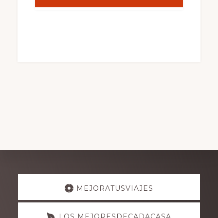
Explore
MEJORATUSVIAJES
more
LOS MEJORESDECADACASA