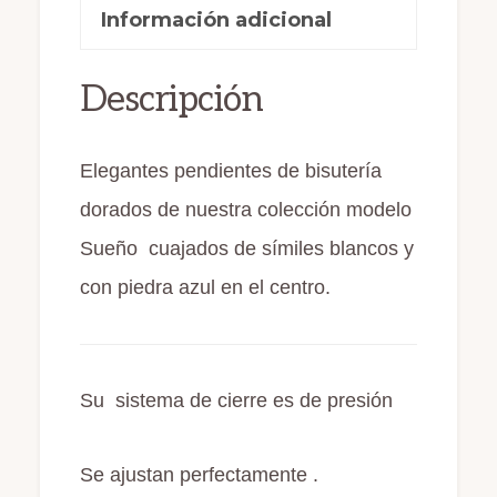
b
d
ar
Información adicional
o
o
ti
o
n
r
Descripción
k
Elegantes pendientes de bisutería
dorados de nuestra colección modelo
Sueño cuajados de símiles blancos y
con piedra azul en el centro.
Su sistema de cierre es de presión
Se ajustan perfectamente .