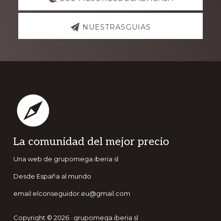
NUESTRASGUIAS
Footer
La comunidad del mejor precio
Una web de grupomega iberia sl
Desde España al mundo
email:elconseguidor.eu@gmail.com
Copyright © 2026 · grupomega iberia sl