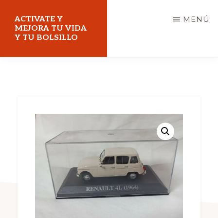
Saltar
ACTIVATE Y
MENÚ
al
MEJORA TU VIDA
Y TU BOLSILLO
contenido
principal
Mejora
tu
vida
y
tu
bolsillo