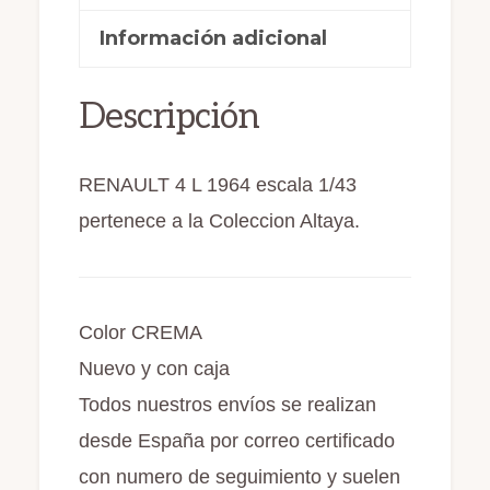
y
b
d
ar
precintado
Información adicional
o
o
ti
con
o
n
r
caja
Descripción
k
(142)
cantidad
RENAULT 4 L 1964 escala 1/43
pertenece a la Coleccion Altaya.
Color CREMA
Nuevo y con caja
Todos nuestros envíos se realizan
desde España por correo certificado
con numero de seguimiento y suelen