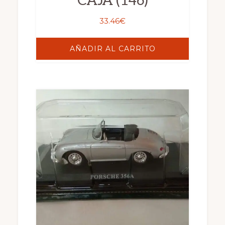
CAJA (146)
33.46
€
AÑADIR AL CARRITO