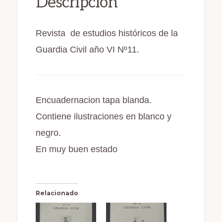
Descripción
o
o
ti
Año
o
n
r
VI
k
Revista de estudios históricos de la
1973
Guardia Civil año VI Nº11.
cantidad
Encuadernacion tapa blanda.
Contiene ilustraciones en blanco y
negro.
En muy buen estado
Relacionado