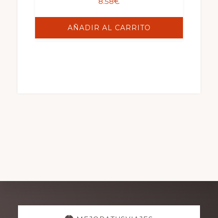
8.58
€
AÑADIR AL CARRITO
Explore