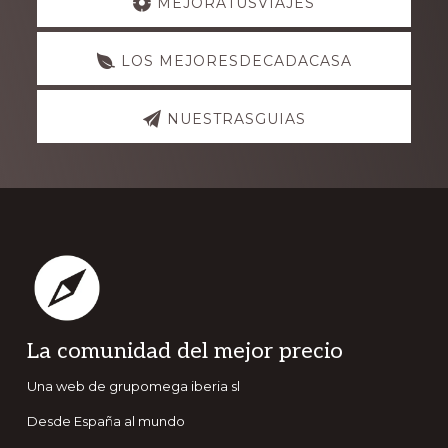
MEJORATUSVIAJES
more
LOS MEJORESDECADACASA
NUESTRASGUIAS
Footer
La comunidad del mejor precio
Una web de grupomega iberia sl
Desde España al mundo