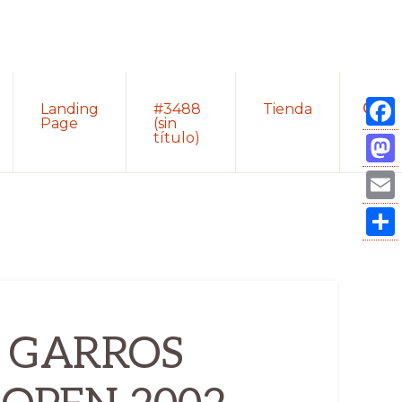
Sho
Landing
#3488
Tienda
Sear
Page
(sin
título)
Fac
Mas
Ema
Com
 GARROS