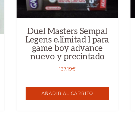
Duel Masters Sempal
Legens e.limitad l para
game boy advance
nuevo y precintado
137.19
€
AÑADIR AL CARRITO