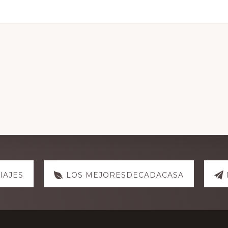
IAJES
LOS MEJORESDECADACASA