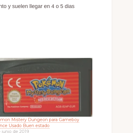
o y suelen llegar en 4 o 5 dias
mon Mistery Dungeon para Gameboy
nce Usado Buen estado
 junio de 2019