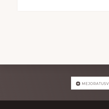
Explore
MEJORATUSV
more