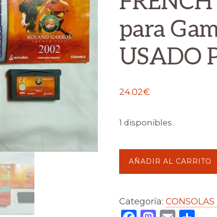
FRENCH 
para Ga
USADO P
24.02
€
1 disponibles
ROLAND
AÑADIR AL CARRITO
GARROS
FRENCH
Categoría:
CONSOLAS 
OPEN