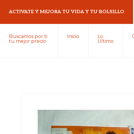
Saltar
Saltar
ACTIVATE Y MEJORA TU VIDA Y TU BOLSILLO
a
al
la
contenido
Mejora
navegación
principal
Buscamos por ti
Inicio
Lo
tu
tu mejor precio
Ultimo
principal
vida
y
tu
bolsillo