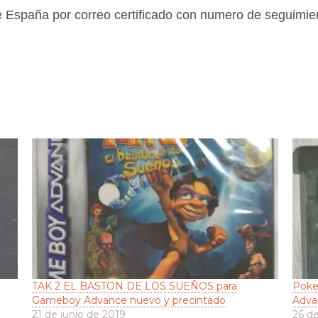
 España por correo certificado con numero de seguimient
TAK 2 EL BASTON DE LOS SUEÑOS para
Poke
Gameboy Advance nuevo y precintado
Adva
21 de junio de 2019
26 de