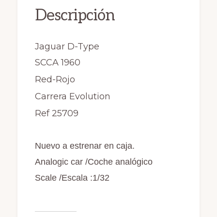
o
n
r
Red
Descripción
k
1/32
Nuevo
Jaguar D-Type
cantidad
SCCA 1960
Red-Rojo
Carrera Evolution
Ref 25709
Nuevo a estrenar en caja.
Analogic car /Coche analógico
Scale /Escala :1/32