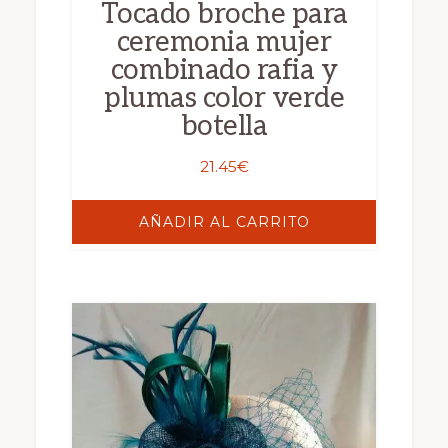
Tocado broche para
ceremonia mujer
combinado rafia y
plumas color verde
botella
21.45
€
AÑADIR AL CARRITO