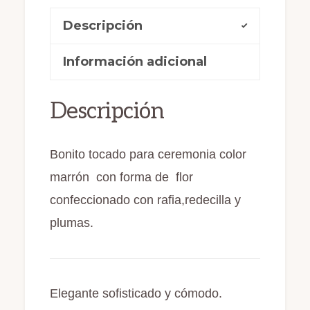
c
st
ai
m
y
Descripción
e
o
l
p
plumas
b
d
ar
color
Información adicional
o
o
ti
marrón
o
n
r
cantidad
Descripción
k
Bonito tocado para ceremonia color
marrón con forma de flor
confeccionado con rafia,redecilla y
plumas.
Elegante sofisticado y cómodo.