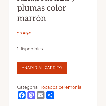
plumas color
marrón
27.89
€
1 disponibles
Tocado
AÑADIR AL CARRITO
diadema
ceremonia
Categoría:
Tocados ceremonia
mujer
F
M
E
C
combinado
a
a
m
o
rafia,redecilla