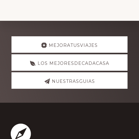
Explore
MEJORATUSVIAJES
more
LOS MEJORESDECADACASA
NUESTRASGUIAS