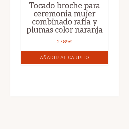
Tocado broche para
ceremonia mujer
combinado rafia y
plumas color naranja
27.89
€
AÑADIR AL CARRITO