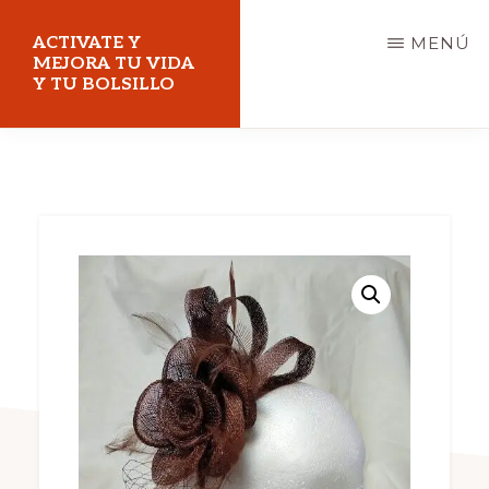
Saltar
ACTIVATE Y
MENÚ
al
MEJORA TU VIDA
Y TU BOLSILLO
contenido
principal
Mejora
tu
vida
y
tu
bolsillo