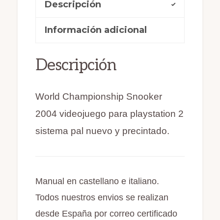
Descripción
e
o
l
p
nuevo
b
d
ar
y
Información adicional
o
o
ti
precintado
o
n
r
cantidad
Descripción
k
World Championship Snooker
2004 videojuego para playstation 2
sistema pal nuevo y precintado.
Manual en castellano e italiano.
Todos nuestros envios se realizan
desde España por correo certificado