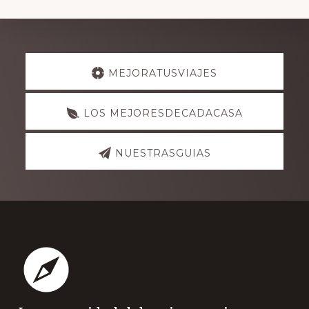
Explore
MEJORATUSVIAJES
more
LOS MEJORESDECADACASA
NUESTRASGUIAS