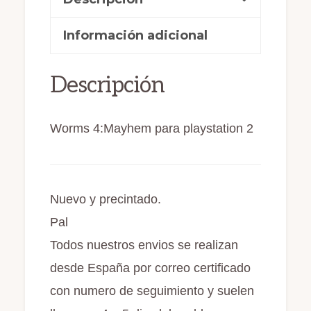
e
o
l
p
Pal
b
d
ar
cantidad
Información adicional
o
o
ti
o
n
r
Descripción
k
Worms 4:Mayhem para playstation 2
Nuevo y precintado.
Pal
Todos nuestros envios se realizan
desde España por correo certificado
con numero de seguimiento y suelen