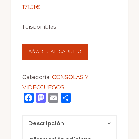
171.51
€
1 disponibles
ZELDA
AÑADIR AL CARRITO
LINK'S
AWAKENING
Categoría:
CONSOLAS Y
D
VIDEOJUEGOS
SIN
F
M
E
C
INSTRUCCIONES
a
a
m
o
BUEN
c
st
ai
m
ESTAD
Descripción
e
o
l
p
GB
b
d
ar