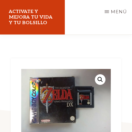
Saltar
ACTIVATE Y
MENÚ
al
MEJORA TU VIDA
Y TU BOLSILLO
contenido
principal
Mejora
tu
vida
y
tu
bolsillo