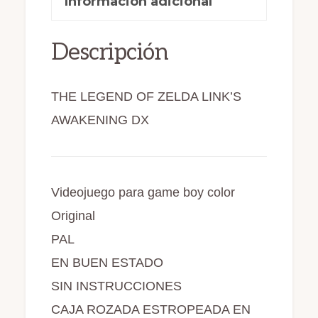
color
Información adicional
o
o
ti
Pal
o
n
r
ORIGINAL(156)
Descripción
k
cantidad
THE LEGEND OF ZELDA LINK’S
AWAKENING DX
Videojuego para game boy color
Original
PAL
EN BUEN ESTADO
SIN INSTRUCCIONES
CAJA ROZADA ESTROPEADA EN