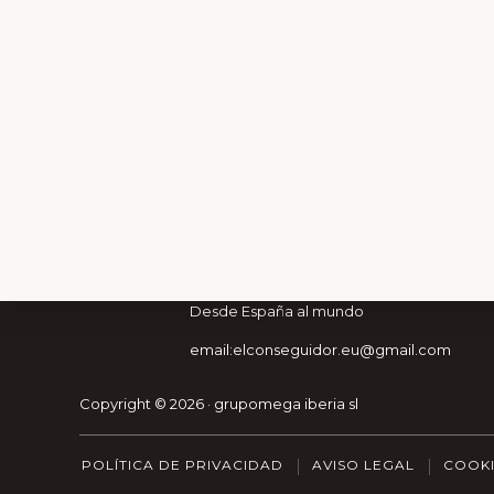
Footer
La comunidad del mejor pr
Una web de grupomega iberia sl
Desde España al mundo
email:elconseguidor.eu@gmail.com
Explore
MEJORATUSV
more
Copyright © 2026 · grupomega iberia sl
POLÍTICA DE PRIVACIDAD
AVISO LEGAL
COOKI