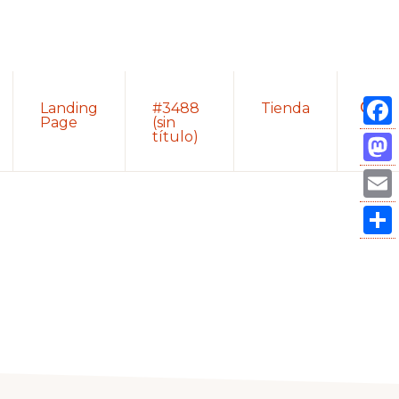
Sho
Landing
#3488
Tienda
Sear
Page
(sin
título)
Fac
Mas
Ema
Com