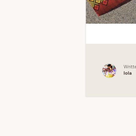
Writt
lola