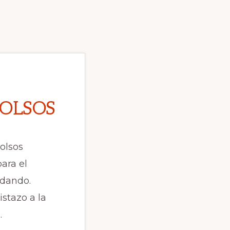
BOLSOS
bolsos
ara el
rdando.
istazo a la
…