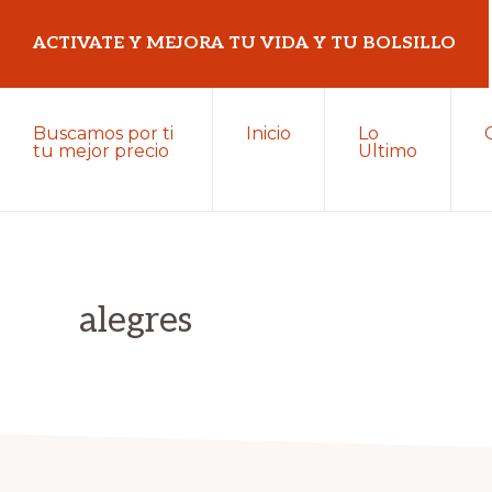
Saltar
Saltar
ACTIVATE Y MEJORA TU VIDA Y TU BOLSILLO
a
al
la
contenido
Mejora
navegación
principal
Buscamos por ti
Inicio
Lo
tu
tu mejor precio
Ultimo
principal
vida
y
tu
bolsillo
alegres