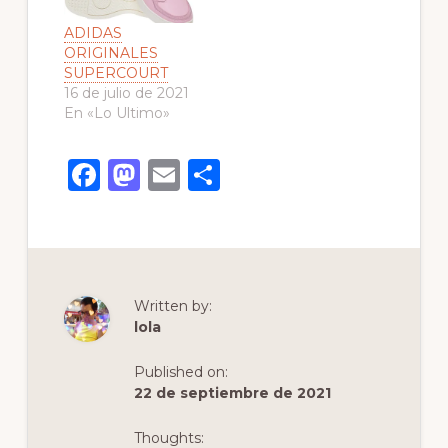
ADIDAS
ORIGINALES
SUPERCOURT
16 de julio de 2021
En «Lo Ultimo»
F
M
E
C
a
a
m
o
c
st
ai
m
e
o
l
p
b
d
ar
Written by:
o
o
ti
lola
o
n
r
Published on:
k
22 de septiembre de 2021
Thoughts: