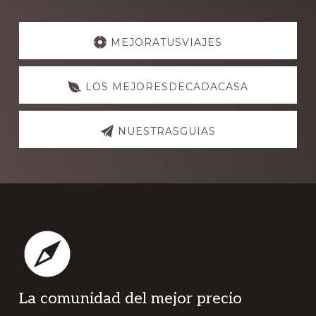
Explore
more
MEJORATUSVIAJES
LOS MEJORESDECADACASA
NUESTRASGUIAS
Footer
La comunidad del mejor precio