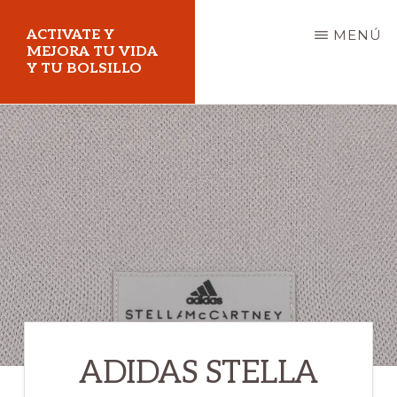
Saltar
ACTIVATE Y
MENÚ
al
MEJORA TU VIDA
Y TU BOLSILLO
contenido
principal
Mejora
tu
vida
y
tu
bolsillo
ADIDAS STELLA