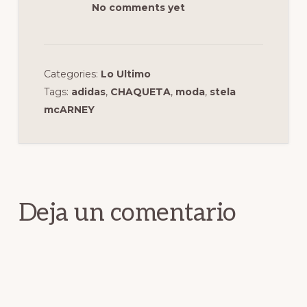
No comments yet
Categories:
Lo Ultimo
Tags:
adidas
,
CHAQUETA
,
moda
,
stela
mcARNEY
Interacciones
con
los
Deja un comentario
lectores