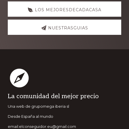
LOS MEJORESDECADACASA
NUESTRASGUIAS
Footer
La comunidad del mejor precio
Una web de grupomega iberia sl
Desde España al mundo
email:elconseguidor.eu@gmail.com