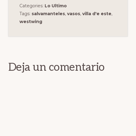
Categories:
Lo Ultimo
Tags:
salvamanteles
,
vasos
,
villa d'e este
,
westwing
Interacciones
con
los
Deja un comentario
lectores