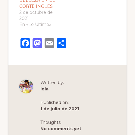
BELLEZA EN EL
CORTE INGLES
2 de octubre de
2021
En «Lo Ultimo»
F
M
E
C
a
a
m
o
c
st
ai
m
e
o
l
p
b
d
ar
Written by:
o
o
ti
lola
o
n
r
Published on:
k
1 de julio de 2021
Thoughts:
No comments yet