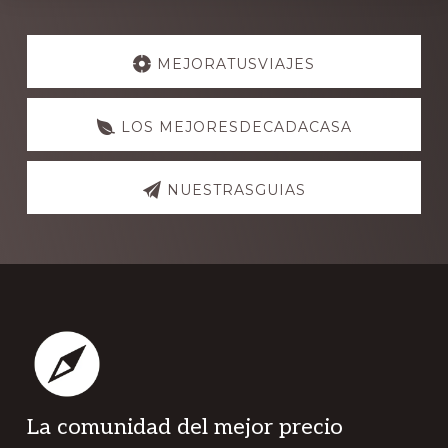
Explore
more
MEJORATUSVIAJES
LOS MEJORESDECADACASA
NUESTRASGUIAS
Footer
La comunidad del mejor precio