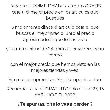
Durante el PRIME DAY buscaremos GRATIS
para ti el mejor precio en los articulos que
busques
Simplemente dinos el articulo para el que
buscas el mejor precio junto al precio
aproximado al que lo has visto
Footer
La comunidad del mejor precio
y en un maximo de 24 horas te enviaremos un
correo
Una web de grupomega iberia sl
con el mejor precio que hemos visto en las
Desde España al mundo
mejores tiendas y web.
email:elconseguidor.eu@gmail.com
Sin mas compromisos. Sin Trampa ni carton.
Copyright © 2026 · grupomega iberia sl
Recuerda ,servicio GRATUITO solo el dia 12 y 13
de JULIO DEL 2022
Suscríbete a nuestro boletín
¿Te apuntas, o te lo vas a perder ?