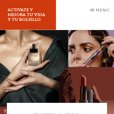
Saltar
ACTIVATE Y
MENÚ
al
MEJORA TU VIDA
Y TU BOLSILLO
contenido
principal
Mejora
tu
vida
y
tu
bolsillo