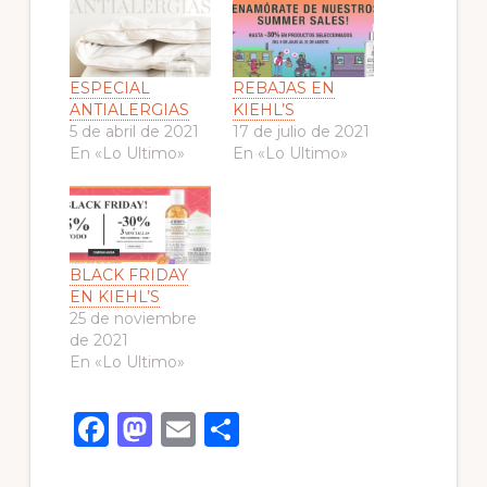
ESPECIAL
REBAJAS EN
ANTIALERGIAS
KIEHL’S
5 de abril de 2021
17 de julio de 2021
En «Lo Ultimo»
En «Lo Ultimo»
BLACK FRIDAY
EN KIEHL’S
25 de noviembre
de 2021
En «Lo Ultimo»
F
M
E
C
a
a
m
o