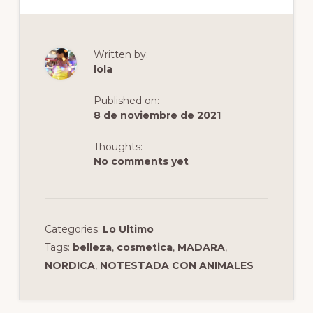
c
st
ai
m
e
o
l
p
b
d
ar
Written by:
o
o
ti
lola
o
n
r
Published on:
k
8 de noviembre de 2021
Thoughts:
No comments yet
Categories:
Lo Ultimo
Tags:
belleza
,
cosmetica
,
MADARA
,
NORDICA
,
NOTESTADA CON ANIMALES
Interacciones