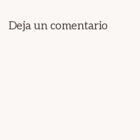
con
los
Deja un comentario
lectores