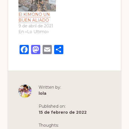
El KIMONO UN
BUEN ALIADO
9 de abril de 2021
En «Lo Ultimo»
F
M
E
C
a
a
m
o
c
st
ai
m
e
o
l
p
b
d
ar
Written by:
o
o
ti
lola
o
n
r
Published on:
k
15 de febrero de 2022
Thoughts: