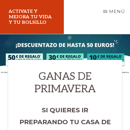
Saltar
ACTIVATE Y
MENÚ
al
MEJORA TU VIDA
Y TU BOLSILLO
contenido
principal
Mejora
tu
vida
y
GANAS DE
tu
PRIMAVERA
bolsillo
SI QUIERES IR
PREPARANDO TU CASA DE