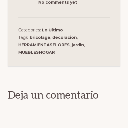
No comments yet
Categories:
Lo Ultimo
Tags:
bricolage
,
decoracion
,
HERRAMIENTASFLORES
,
jardin
,
MUEBLESHOGAR
Interacciones
con
los
Deja un comentario
lectores