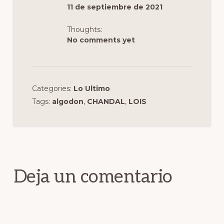
k
11 de septiembre de 2021
Thoughts:
No comments yet
Categories:
Lo Ultimo
Tags:
algodon
,
CHANDAL
,
LOIS
Interacciones
con
los
Deja un comentario
lectores