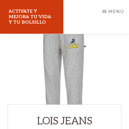
Saltar
ACTIVATE Y
MENÚ
al
MEJORA TU VIDA
Y TU BOLSILLO
contenido
principal
Mejora
tu
vida
y
tu
bolsillo
LOIS JEANS