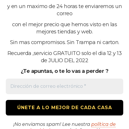
Footer
La comunidad del mejor precio
y en un maximo de 24 horas te enviaremos un
correo
Una web de grupomega iberia sl
con el mejor precio que hemos visto en las
Desde España al mundo
mejores tiendas y web.
email:elconseguidor.eu@gmail.com
Sin mas compromisos. Sin Trampa ni carton.
Copyright © 2026 · grupomega iberia sl
Recuerda ,servicio GRATUITO solo el dia 12 y 13
de JULIO DEL 2022
Suscríbete a nuestro boletín
¿Te apuntas, o te lo vas a perder ?
POLÍTICA DE PRIVACIDAD
AVISO LEGAL
¡No enviamos spam! Lee nuestra
política de
COOKIES
CONTACTANOS