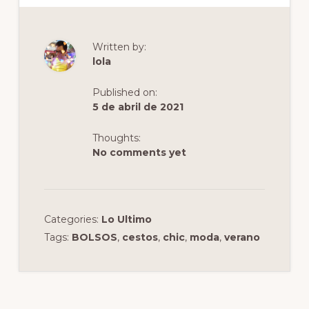
c
st
ai
m
e
o
l
p
b
d
ar
Written by:
o
o
ti
lola
o
n
r
Published on:
k
5 de abril de 2021
Thoughts:
No comments yet
Categories:
Lo Ultimo
Tags:
BOLSOS
,
cestos
,
chic
,
moda
,
verano
Interacciones
con