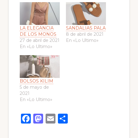
LA ELEGANCIA
SANDALIAS PALA
DE LOS MONOS
8 de abril de 2021
27 de abril de 2021
En «Lo Ultimo»
En «Lo Ultimo»
BOLSOS KILIM
5 de mayo de
2021
En «Lo Ultimo»
F
M
E
C
a
a
m
o