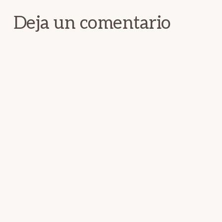
los
Deja un comentario
lectores