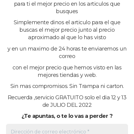
para ti el mejor precio en los articulos que
busques
Simplemente dinos el articulo para el que
buscas el mejor precio junto al precio
aproximado al que lo has visto
Footer
La comunidad del mejor precio
y en un maximo de 24 horas te enviaremos un
correo
Una web de grupomega iberia sl
con el mejor precio que hemos visto en las
Desde España al mundo
mejores tiendas y web.
email:elconseguidor.eu@gmail.com
Sin mas compromisos. Sin Trampa ni carton.
Copyright © 2026 · grupomega iberia sl
Recuerda ,servicio GRATUITO solo el dia 12 y 13
de JULIO DEL 2022
Suscríbete a nuestro boletín
¿Te apuntas, o te lo vas a perder ?