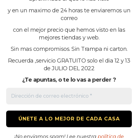
Footer
La comunidad del mejor precio
y en un maximo de 24 horas te enviaremos un
correo
Una web de grupomega iberia sl
con el mejor precio que hemos visto en las
Desde España al mundo
mejores tiendas y web.
email:elconseguidor.eu@gmail.com
Sin mas compromisos. Sin Trampa ni carton.
Copyright © 2026 · grupomega iberia sl
Recuerda ,servicio GRATUITO solo el dia 12 y 13
de JULIO DEL 2022
Suscríbete a nuestro boletín
¿Te apuntas, o te lo vas a perder ?
POLÍTICA DE PRIVACIDAD
AVISO LEGAL
¡No enviamos spam! Lee nuestra
política de
COOKIES
CONTACTANOS