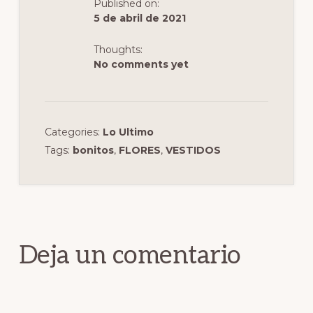
Published on:
k
5 de abril de 2021
Thoughts:
No comments yet
Categories:
Lo Ultimo
Tags:
bonitos
,
FLORES
,
VESTIDOS
Interacciones
con
los
Deja un comentario
lectores