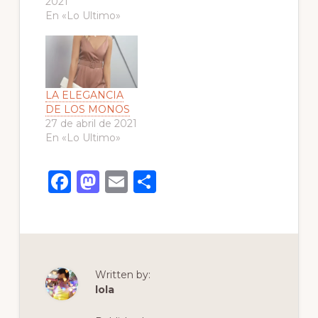
2021
En «Lo Ultimo»
LA ELEGANCIA
DE LOS MONOS
27 de abril de 2021
En «Lo Ultimo»
F
M
E
C
a
a
m
o
c
st
ai
m
e
o
l
p
b
d
ar
Written by:
o
o
ti
lola
o
n
r