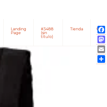
Sho
Landing
#3488
Tienda
Sear
Page
(sin
título)
Fac
Mas
Ema
Com