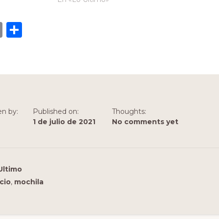
E
C
m
o
ai
m
l
p
ar
ti
en by:
Published on:
Thoughts:
r
1 de julio de 2021
No comments yet
Ultimo
cio
,
mochila