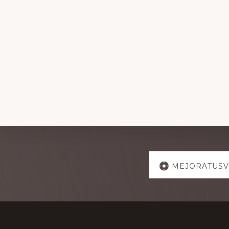
Explore
MEJORATUSV
more