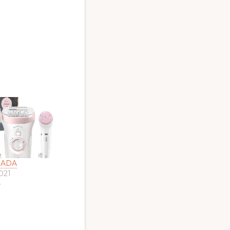
IADA
2021
»