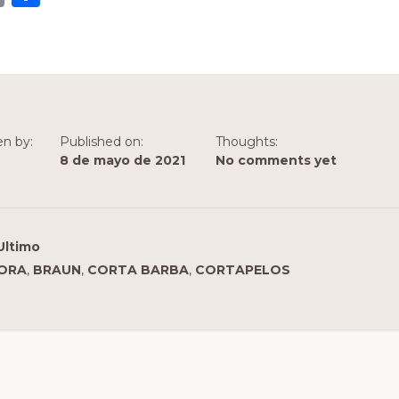
m
o
ai
m
l
p
ar
ti
en by:
Published on:
Thoughts:
r
8 de mayo de 2021
No comments yet
Ultimo
ORA
,
BRAUN
,
CORTA BARBA
,
CORTAPELOS
iones