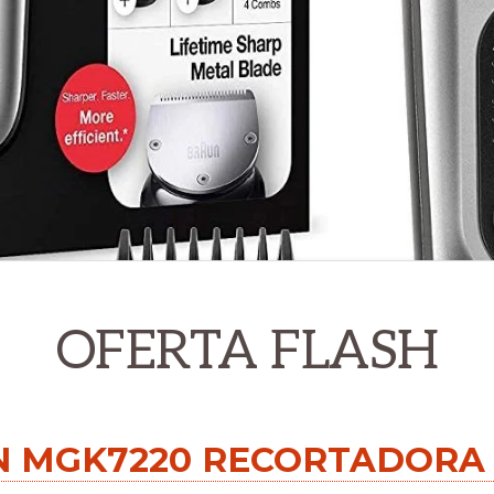
OFERTA FLASH
scribes a los mejores de 
 MGK7220 RECORTADORA 1