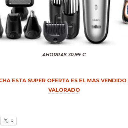
untas, o te lo vas a p
AHORRAS 30,99 €
HA ESTA SUPER OFERTA ES EL MAS VENDIDO
enviamos spam! Lee nuestra
política de privacidad
para más informa
VALORADO
X