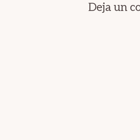
Deja un c
los
lectores