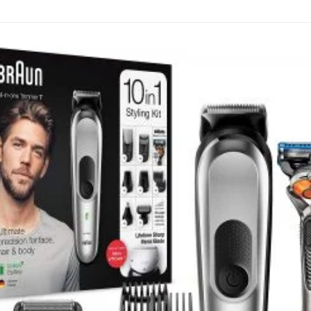
 buscaremos GRATIS pa
 los articulos que busq
 articulo para el que b
ecio aproximado al que 
 de 24 horas te envia
ue hemos visto en las 
mpromisos. Sin Trampa
ATUITO solo el dia 12 