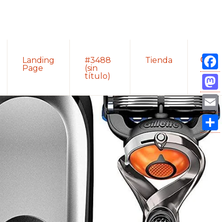
Sho
Landing
#3488
Tienda
Sear
Page
(sin
título)
Fac
Mas
Ema
Com