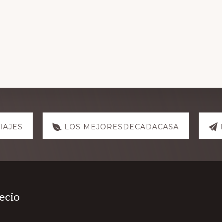
IAJES
LOS MEJORESDECADACASA
ecio