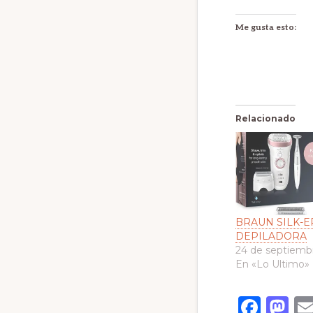
Me gusta esto:
Relacionado
BRAUN SILK-EP
DEPILADORA
24 de septiemb
En «Lo Ultimo»
F
M