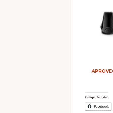
¿Te ap
APROVEC
¡No 
Comparte esto:
Facebook