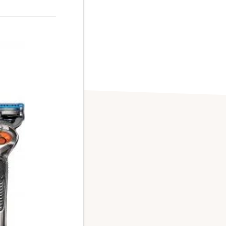
ra ti el mejor precio
ues
uscas el mejor precio
lo has visto
remos un correo
mejores tiendas y web.
 ni carton.
y 13 de JULIO DEL 2022