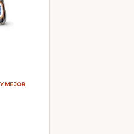
erder ?
 Y MEJOR
ción.