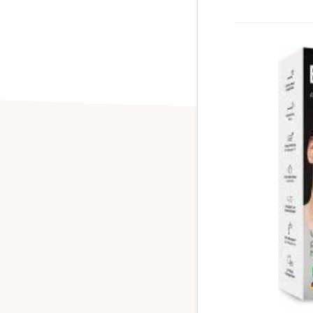
Durante el PRIME DAY
en
Simplemente dinos el
junto al pr
y en un maximo
con el mejor precio q
Sin mas co
Recuerda ,servicio GR