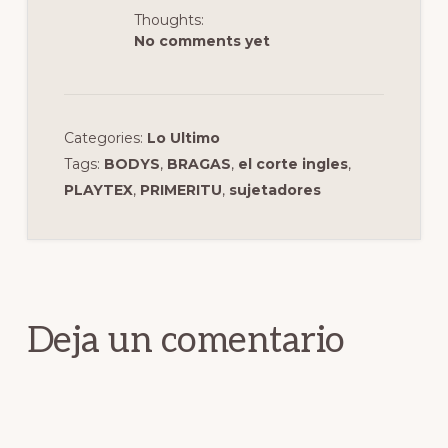
Thoughts:
No comments yet
Categories:
Lo Ultimo
Tags:
BODYS
,
BRAGAS
,
el corte ingles
,
PLAYTEX
,
PRIMERITU
,
sujetadores
Interacciones
con
los
Deja un comentario
lectores