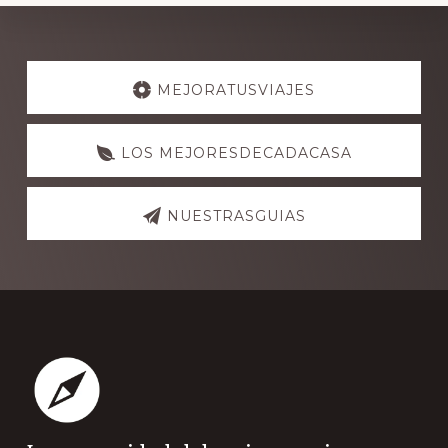
Explore
more
MEJORATUSVIAJES
LOS MEJORESDECADACASA
NUESTRASGUIAS