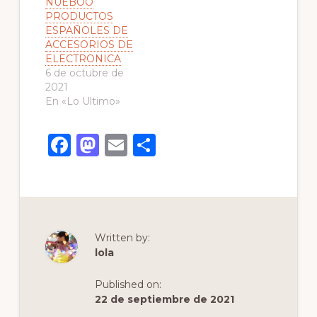
NUEBOO
PRODUCTOS
ESPAÑOLES DE
ACCESORIOS DE
ELECTRONICA
6 de octubre de
2021
En «Lo Ultimo»
F
M
E
C
a
a
m
o
c
st
ai
m
e
o
l
p
b
d
ar
Written by:
o
o
ti
lola
o
n
r
Published on:
k
22 de septiembre de 2021