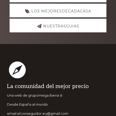
LOS MEJORESDECADACASA
NUESTRASGUIAS
Footer
La comunidad del mejor precio
Una web de grupomega iberia sl
Desde España al mundo
email:elconseguidor.eu@gmail.com