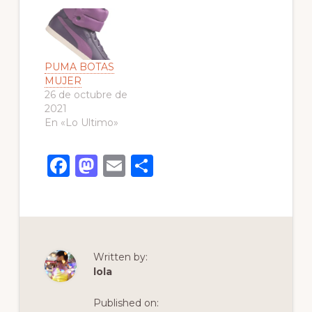
PUMA BOTAS
MUJER
26 de octubre de
2021
En «Lo Ultimo»
F
M
E
C
a
a
m
o
c
st
ai
m
e
o
l
p
b
d
ar
Written by:
o
o
ti
lola
o
n
r
Published on: