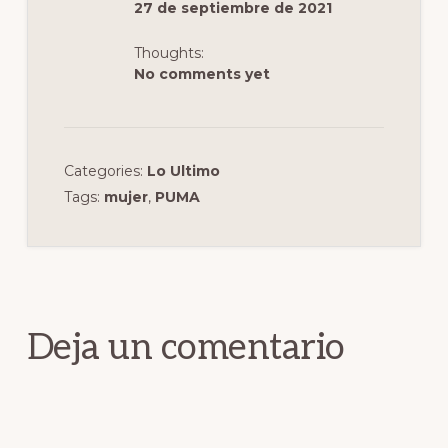
k
27 de septiembre de 2021
Thoughts:
No comments yet
Categories:
Lo Ultimo
Tags:
mujer
,
PUMA
Interacciones
con
los
Deja un comentario
lectores