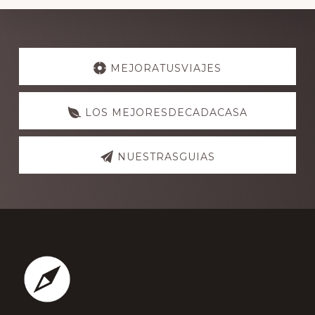
Explore
more
MEJORATUSVIAJES
LOS MEJORESDECADACASA
NUESTRASGUIAS