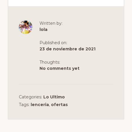
c
st
ai
m
e
o
l
p
b
d
ar
Written by:
o
o
ti
lola
o
n
r
Published on:
k
23 de noviembre de 2021
Thoughts:
No comments yet
Categories:
Lo Ultimo
Tags:
lenceria
,
ofertas
Interacciones