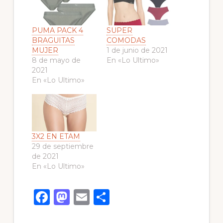
PUMA PACK 4
SUPER
BRAGUITAS
COMODAS
MUJER
1 de junio de 2021
8 de mayo de
En «Lo Ultimo»
2021
En «Lo Ultimo»
3X2 EN ETAM
29 de septiembre
de 2021
En «Lo Ultimo»
F
M
E
C
a
a
m
o