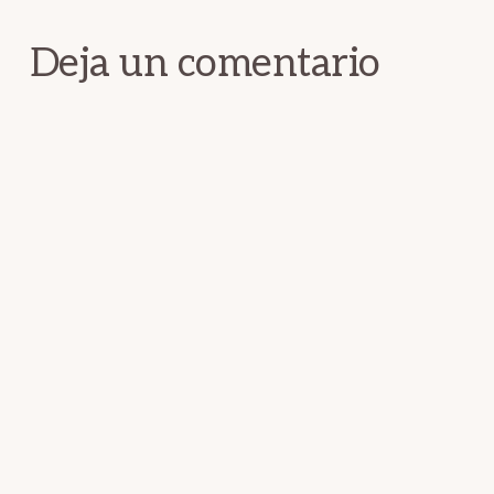
con
los
Deja un comentario
lectores