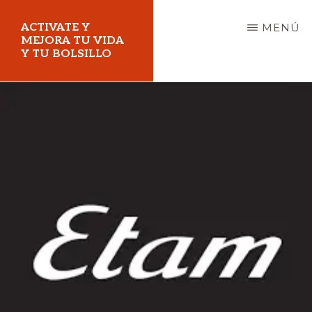
Saltar
ACTIVATE Y
MENÚ
al
MEJORA TU VIDA
Y TU BOLSILLO
contenido
principal
Mejora
tu
vida
y
tu
bolsillo