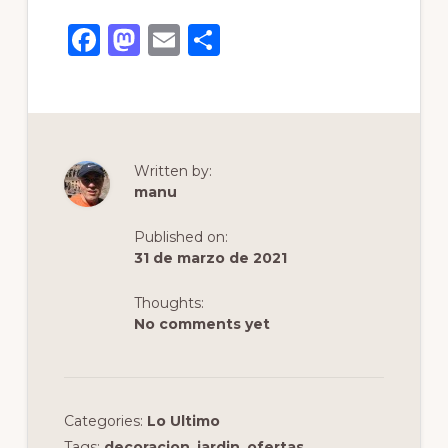
F
M
E
C
a
a
m
o
c
st
ai
m
e
o
l
p
b
d
ar
Written by:
o
o
ti
manu
o
n
r
Published on:
k
31 de marzo de 2021
Thoughts:
No comments yet
Categories:
Lo Ultimo
Tags:
decoracion
,
jardin
,
ofertas