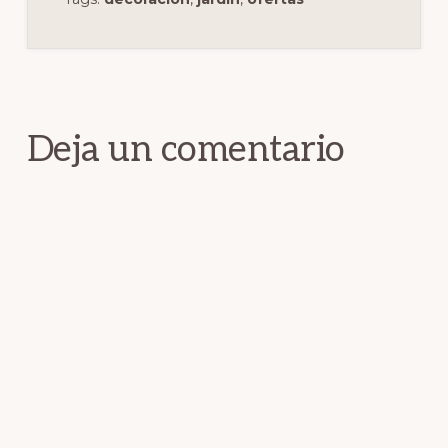
Interacciones
con
los
Deja un comentario
lectores